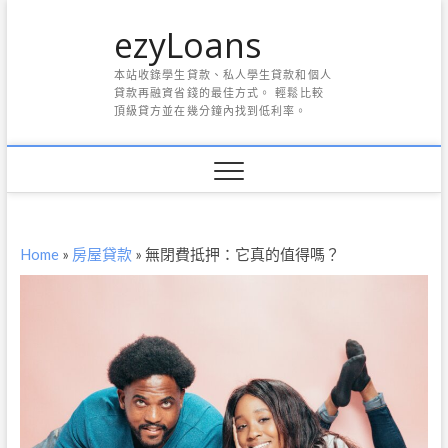
Skip
ezyLoans
to
content
本站收錄學生貸款、私人學生貸款和個人
貸款再融資省錢的最佳方式。 輕鬆比較
頂級貸方並在幾分鐘內找到低利率。
Home
»
房屋貸款
»
無閉費抵押：它真的值得嗎？