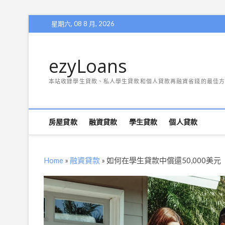
Skip
星期六, 08 8 月, 2026
to
content
ezyLoans
本站收錄學生貸款、私人學生貸款和個人貸款再融資省錢的最佳方
房屋貸款
融資貸款
學生貸款
個人貸款
Home
»
融資貸款
»
如何在學生貸款中償還50,000美元