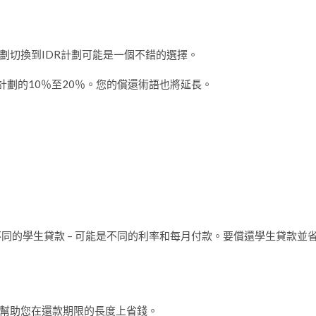
劃切換到IDR計劃可能是一個不錯的選擇。
於計劃的10％至20％。您的償還術語也將延長。
不同的學生貸款 – 可能是不同的利率和每月付款。要償還學生貸款並
幫助您在還款期限的長度上省錢。