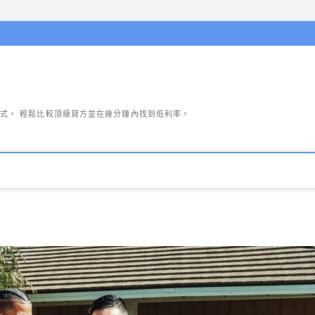
式。 輕鬆比較頂級貸方並在幾分鐘內找到低利率。